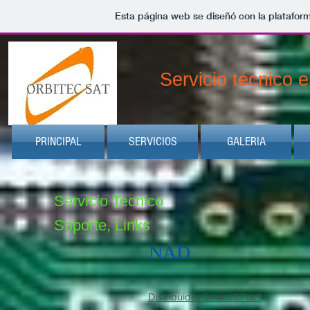
Esta página web se diseñó con la platafor
Servicio técnico 
PRINCIPAL
SERVICIOS
GALERIA
Servicio Tecnico
Soporte, Links
NAD
Distribuidor Sound&Pixel
___________________________